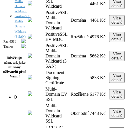
SSL
Multi-
Více
4461 Kč
Wildcard
detailů
Domain
Wildcard
PositiveSSL
PositiveSSL
Multi-
Více
Doména
4461 Kč
Multi-
Domain
detailů
Domain
Wildcard
Wildcard
PositiveSSL
Více
Rozšířené
4976 Kč
(3 SAN)
EV MDC
detailů
RapidSSL
PositiveSSL
Thawte
Multi-
Více
Domain
Doména
5662 Kč
Důvěřujte
detailů
Wildcard (3
nám, tak jako
SAN)
miliony
uživatelů před
Document
Více
Vámi!
Signing
5833 Kč
detailů
Certificate
Multi-
Více
Domain EV
Rozšířené
6177 Kč
detailů
O
SSL
Multi-
Domain
Více
Obchodní
7443 Kč
Wildcard
detailů
SSL
UCC OV