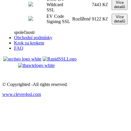
Více
Wildcard
7443 Kč
detailů
SSL
EV Code
Více
Rozšířené
9122 Kč
Signing SSL
detailů
společnosti
Obchodní podmínky
Krok za krokem
FAQ
© Copyrighted -All rights reserved.
www.clever4ssl.com