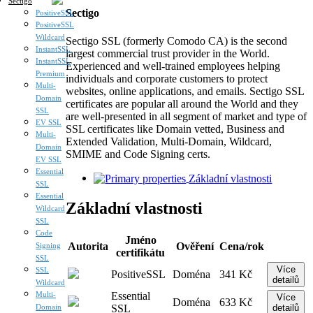
Sectigo
Sectigo
PositiveSSL
PositiveSSL
Wildcard
Sectigo SSL (formerly Comodo CA) is the second
InstantSSL
largest commercial trust provider in the World.
InstantSSL
Experienced and well-trained employees helping
Premium
individuals and corporate customers to protect
Multi-
websites, online applications, and emails. Sectigo SSL
Domain
certificates are popular all around the World and they
SSL
are well-presented in all segment of market and type of
EV SSL
SSL certificates like Domain vetted, Business and
Multi-
Extended Validation, Multi-Domain, Wildcard,
Domain
SMIME and Code Signing certs.
EV SSL
Essential
Základní vlastnosti
SSL
Essential
Základní vlastnosti
Wildcard
SSL
Code
Jméno
Autorita
Ověření
Cena/rok
Signing
certifikátu
SSL
Více
SSL
PositiveSSL
Doména
341 Kč
detailů
Wildcard
Essential
Multi-
Více
Doména
633 Kč
SSL
detailů
Domain