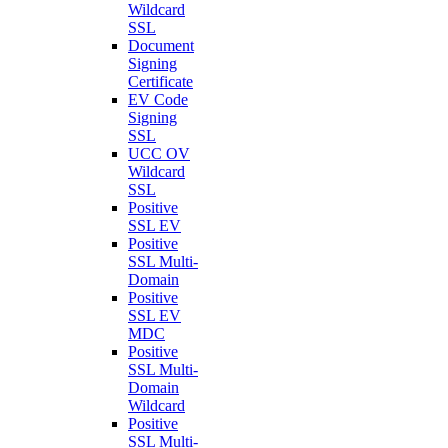
Wildcard
SSL
Document
Signing
Certificate
EV Code
Signing
SSL
UCC OV
Wildcard
SSL
Positive
SSL EV
Positive
SSL Multi-
Domain
Positive
SSL EV
MDC
Positive
SSL Multi-
Domain
Wildcard
Positive
SSL Multi-